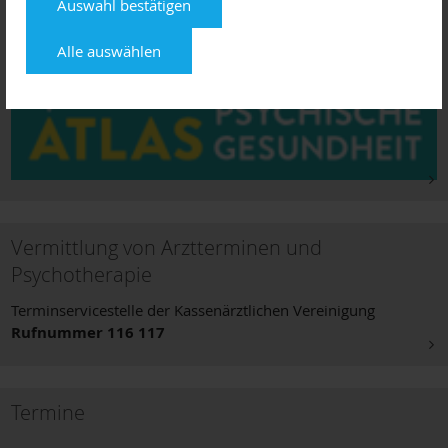
Auswahl bestätigen
Alle auswählen
Vermittlung von Arztterminen und
Psychotherapie
Terminservicestelle der Kassenärztlichen Vereinigung
Rufnummer 116 117
Termine