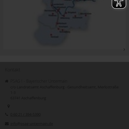
Kontakt
PSAG I - Bayerischer Untermain
c/o Landratsamt Aschaffenburg - Gesundheitsamt, Merlostraße
1-3
63741
Aschaffenburg
0 60 21 / 394-5390
info@psag-untermain.de