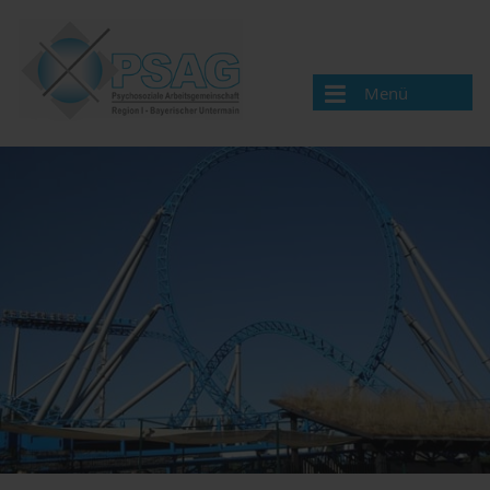
Menü
Wir über uns
Aktuelle Neuigkeiten
Aufgaben
Mitgliederversammlung
Mitglieder
Veranstaltungen
Organisation
Mitglieder