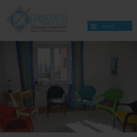
Menü
Wir über uns
Organisation
Mitglieder
Arbeitskreise
Sozialpsychiatrische Versorgung
Gerontopsychiatrie
Psychische Gesundheit von Kindern und Jugendlichen
Sucht