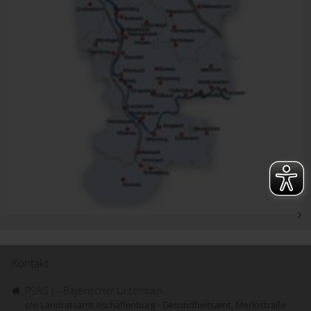
Kontakt
PSAG I - Bayerischer Untermain
c/o Landratsamt Aschaffenburg - Gesundheitsamt, Merlostraße