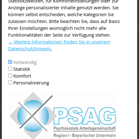
Statistikzwecken, für Komforteinstellungen oder zur
Anzeige personalisierter Inhalte genutzt werden. Sie
können selbst entscheiden, welche Kategorien Sie
zulassen möchten. Bitte beachten Sie, dass auf Basis
Ihrer Einstellungen womöglich nicht mehr alle
Funktionalitäten der Seite zur Verfügung stehen.
Online-Wegweiser
→ Weitere Informationen finden Sie in unserem
Datenschutzhinweis.
Notwendig
Statistik
Komfort
Personalisierung
Vermittlung von Arztterminen und
Psychotherapie