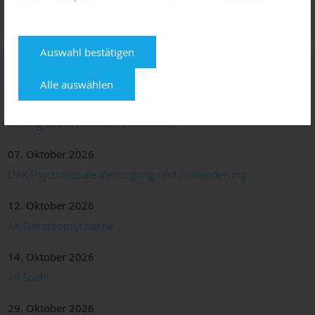
Terminservicestelle der Kassenärztlichen Vereinigung
Rufnummer 116 117
Auswahl bestätigen
Termine
Alle auswählen
24. September 2026
Sitzung des Erweiterten Vorstandes
07. Oktober 2026
UAK Psychosoziale Versorgung und Zuwanderung
12. Oktober 2026
AK Gerontopsychiatrie
14. Oktober 2026
AK Sucht
29. Oktober 2026