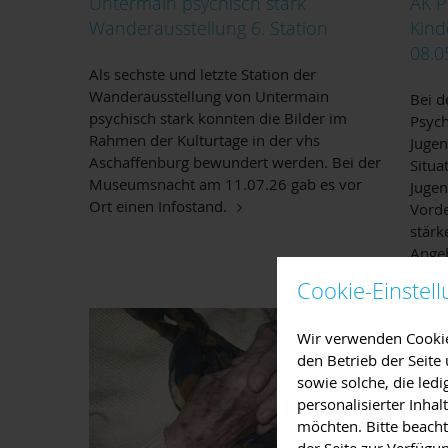
Untermain psychisch stark
AK P
Wanderausstellung 6. Station
Kind
08.0
Als sechste und letzte Station der
Wanderausstellung von Untermain
Bei d
psychisch stark konnten die Bilder im
Psych
Rahmen der Kulturtage in der vhs
Jugen
Aschaffenburg bewundert werden. Bei der
Situa
Museumsnacht am 11.07.26 gab es vor
Jugen
Ort einen Infostand.
Vorde
stärk
Angeb
den A
Cookie-Einstel
Wir verwenden Cookies
den Betrieb der Seit
sowie solche, die led
personalisierter Inha
möchten. Bitte beacht
der Seite zur Verfügu