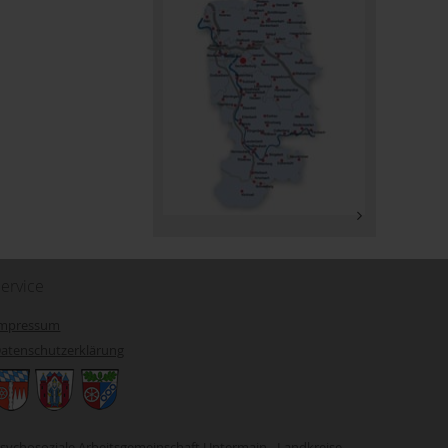
ervice
Impressum
atenschutzerklärung
sychosoziale Arbeitsgemeinschaft Untermain - Landkreise