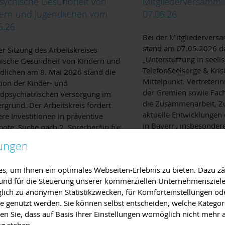
sychische Gesundheit von
Mitgliederversamm
ern und Jugendlichen vom
07.05.26
5.26
Bei der Mitgliederver
stand am 07.05.2026 
er Sitzung des Arbeitskreises
„Unterstützung in seeli
ische Gesundheit von Kindern und
TelefonSeelsorge & Kris
dlichen am 8. Mai 2026 stand die
Mittelpunkt. Vertreteri
tion der Kinder- und
der Gremien sowie Fachs
dpsychiatrischen Versorgung im
die Zusammenarbeit, Z
rgrund. Der Arbeitskreis fordert
aktuelle Entwicklungen 
ere Investitionen in präventive
in Bayern, insbesondere
ote. Suche nach 2. Sprecher*in für
Unterfranken.
K gestartet.
lungen
, um Ihnen ein optimales Webseiten-Erlebnis zu bieten. Dazu zäh
e und für die Steuerung unserer kommerziellen Unternehmensziele
iglich zu anonymen Statistikzwecken, für Komforteinstellungen od
lte genutzt werden. Sie können selbst entscheiden, welche Kategor
en Sie, dass auf Basis Ihrer Einstellungen womöglich nicht mehr a
ng stehen.