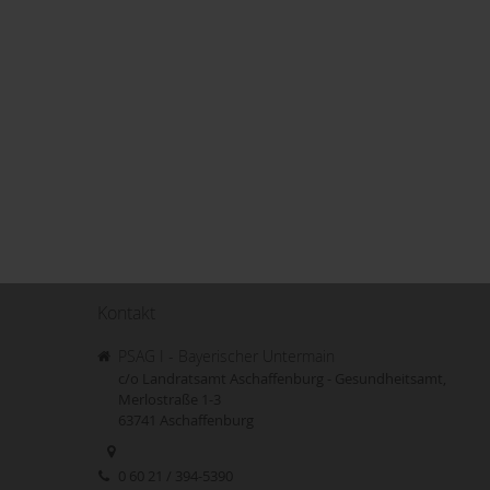
Kontakt
PSAG I - Bayerischer Untermain
c/o Landratsamt Aschaffenburg - Gesundheitsamt,
Merlostraße 1-3
63741
Aschaffenburg
0 60 21 / 394-5390