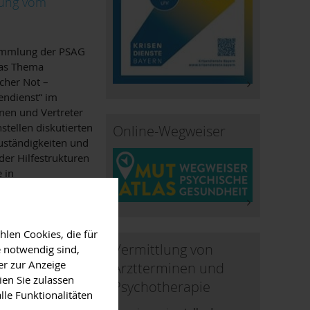
lung vom
sammlung der PSAG
das Thema
scher Not –
endienst“ im
nnen und Vertreter
tellen diskutierten
Online-Wegweiser
uständigkeiten und
der Hilfestrukturen
 in
len Cookies, die für
Vermittlung von
 notwendig sind,
er zur Anzeige
Arztterminen und
ien Sie zulassen
Psychotherapie
lle Funktionalitäten