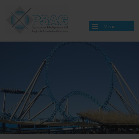
Menü
Wir über uns
Aktuelle Neuigkeiten
Aufgaben
Mitgliederversammlung
Mitglieder
Veranstaltungen
Organisation
Mitglieder