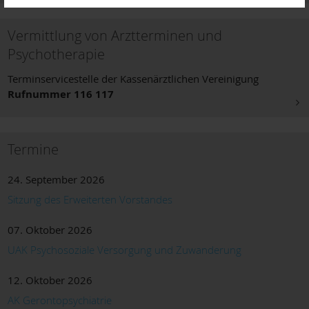
Vermittlung von Arztterminen und
Psychotherapie
Terminservicestelle der Kassenärztlichen Vereinigung
Rufnummer 116 117
Termine
24. September 2026
Sitzung des Erweiterten Vorstandes
07. Oktober 2026
UAK Psychosoziale Versorgung und Zuwanderung
12. Oktober 2026
AK Gerontopsychiatrie