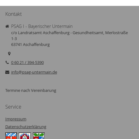
Kontakt
PSAG I - Bayerischer Untermain
c/o Landratsamt Aschaffenburg - Gesundheitsamt, Merlostraße
1-3
63741
Aschaffenburg
0 60 21 / 394-5390
info@psag-untermain.de
Termine nach Vereinbarung
Service
Impressum
Datenschutzerklärung