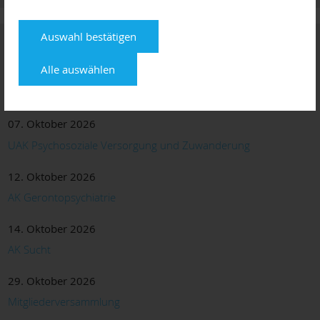
Auswahl bestätigen
Termine
Alle auswählen
24. September 2026
Sitzung des Erweiterten Vorstandes
07. Oktober 2026
UAK Psychosoziale Versorgung und Zuwanderung
12. Oktober 2026
AK Gerontopsychiatrie
14. Oktober 2026
AK Sucht
29. Oktober 2026
Mitgliederversammlung