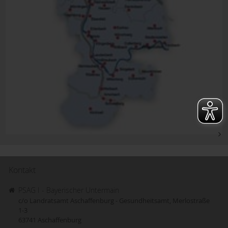
Kontakt
PSAG I - Bayerischer Untermain
c/o Landratsamt Aschaffenburg - Gesundheitsamt, Merlostraße
1-3
63741
Aschaffenburg