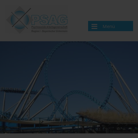
Menü
Wir über uns
Aktuelle Neuigkeiten
Aufgaben
Mitgliederversammlung
Mitglieder
Veranstaltungen
Organisation
Mitglieder