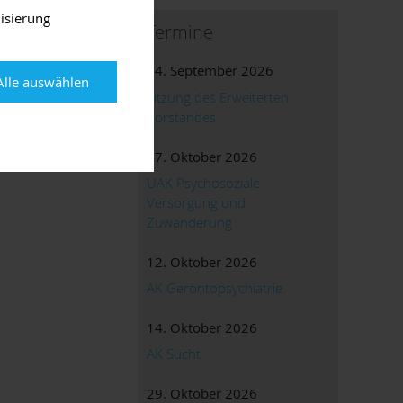
isierung
Termine
24. September 2026
Alle auswählen
Sitzung des Erweiterten
sregion-
Vorstandes
07. Oktober 2026
UAK Psychosoziale
Versorgung und
Zuwanderung
12. Oktober 2026
AK Gerontopsychiatrie
14. Oktober 2026
AK Sucht
29. Oktober 2026