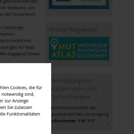
e gebracht werden.
rmer Relevanz, um
us der Einsamkeit
n-Seelsorge
Online-Wegweiser
hänomen.
terschiedlichen
sse gibt es? Was
? Wo begegnet Ihnen
 Raum geben und im
den Worten
Vermittlung von
len Cookies, die für
Arztterminen und
 notwendig sind,
Psychotherapie
na, Herbert-
er zur Anzeige
ien Sie zulassen
Terminservicestelle der
lle Funktionalitäten
Kassenärztlichen Vereinigung
Rufnummer 116 117
nbach am Main Dr.-