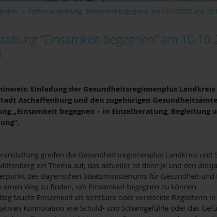
gkeiten
Fachveranstaltung "Einsamkeit begegnen" am 10.10.2023 und 25.
taltung "Einsamkeit begegnen" am 10.10
3
hinweis: Einladung der Gesundheitsregionenplus Landkreis
Stadt Aschaffenburg und den zugehörigen Gesundheitsämte
ng „Einsamkeit begegnen – in Einzelberatung, Begleitung 
ung“.
eranstaltung greifen die Gesundheitsregionenplus Landkreis und 
iltenberg ein Thema auf, das aktueller ist denn je und den diesj
rpunkt des Bayerischen Staatsministeriums für Gesundheit und Pfl
m einen Weg zu finden, um Einsamkeit begegnen zu können.
ltag taucht Einsamkeit als sichtbare oder versteckte Begleiterin i
ativen Konnotation wie Schuld- und Schamgefühle oder das Gefü