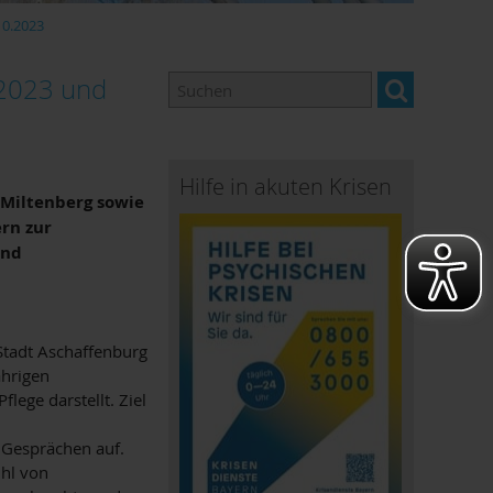
10.2023
.2023 und
Hilfe in akuten Krisen
 Miltenberg sowie
rn zur
und
Stadt Aschaffenburg
ährigen
ege darstellt. Ziel
n Gesprächen auf.
hl von