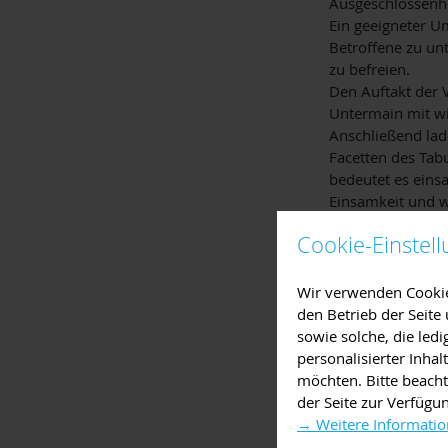
Ausgeschlossenhe
Ein geeigneter U
Betroffene zu un
zu befreien.
Den Auftakt der 
Untermain mit w
Anschließend lad
Facetten des Tab
bedeutet es eins
Einsamkeit und w
Diesen und viele
Cookie-Einstel
Rahmen verschie
entwickeln, um E
Wir verwenden Cookies
den Betrieb der Seit
Termin 1:
Dienst
sowie solche, die led
Neumeyer-Lounge
personalisierter Inha
Anmeldung:
Gesu
möchten. Bitte beacht
der Seite zur Verfügu
→ Weitere Informatio
Termin 2:
Mittwo