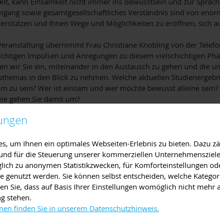
it, kann Einsamkeit nicht immer ins Bewusstsein und zur Sprach
mgang sowie gesamtgesellschaftliches Verständnis sind von eno
terstützen und Ihnen Wege und Möglichkeiten zu eröffnen, sich a
Veranstaltung übernimmt Frau Christiane Knobling von der Telefo
ichtigen Impulsen und Anregungen zu diesem vielschichtigen P
en wir Sie ein, miteinander in den Austausch zu gehen und die un
uthemas in den Blick zu nehmen. Welche aktuellen Studienergebni
am zu sein? Wer ist einsam und wer möchte bewusst alleine sein
ie gehen Sie damit um?
n weiteren Fragen möchten wir durch diese Veranstaltung einen
lungen
dener Workshops eine unterstützende Haltung mit wertschätzen
insamkeit respektvoll begegnen zu können.
, um Ihnen ein optimales Webseiten-Erlebnis zu bieten. Dazu zäh
e und für die Steuerung unserer kommerziellen Unternehmensziele
ag, 10. Oktober 2023, 10:00 bis 13:00 Uhr F.a.n. Frankenstolzare
iglich zu anonymen Statistikzwecken, für Komforteinstellungen od
 Seidelstraße 2, 63743 Aschaffenburg
lte genutzt werden. Sie können selbst entscheiden, welche Kategor
ndheitsregionPlus@Lra-ab.bayern.de
en Sie, dass auf Basis Ihrer Einstellungen womöglich nicht mehr a
ng stehen.
nen finden Sie in unserem Datenschutzhinweis.
ch, 25. Oktober 2023, 14:00 bis 17:00 Uhr Frankenhalle in Erle