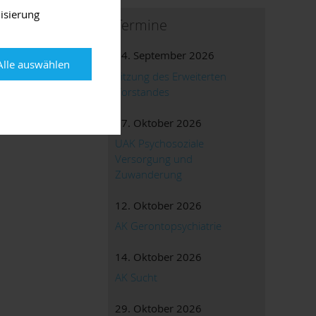
isierung
Termine
24. September 2026
Alle auswählen
Sitzung des Erweiterten
Vorstandes
07. Oktober 2026
UAK Psychosoziale
Versorgung und
Zuwanderung
12. Oktober 2026
AK Gerontopsychiatrie
14. Oktober 2026
AK Sucht
29. Oktober 2026