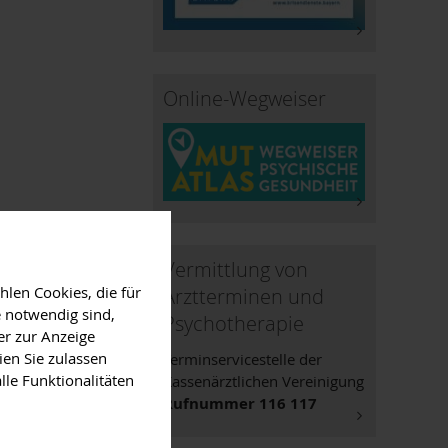
Online-Wegweiser
Vermittlung von
len Cookies, die für
Arztterminen und
 notwendig sind,
Psychotherapie
er zur Anzeige
ien Sie zulassen
Terminservicestelle der
lle Funktionalitäten
Kassenärztlichen Vereinigung
Rufnummer 116 117