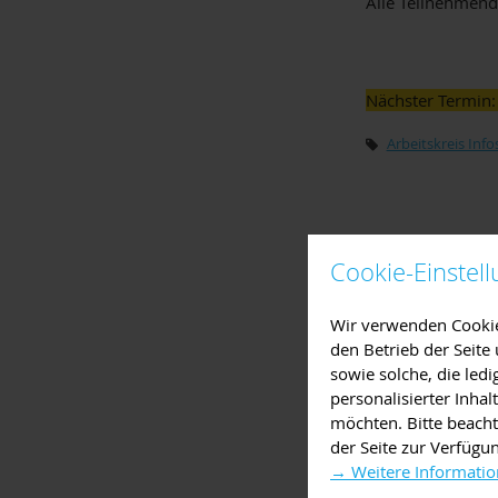
Alle Teilnehmend
Nächster Termin:
Arbeitskreis Info
Cookie-Einstel
Wir verwenden Cookies
den Betrieb der Seit
sowie solche, die led
personalisierter Inha
möchten. Bitte beacht
der Seite zur Verfügu
→ Weitere Informatio