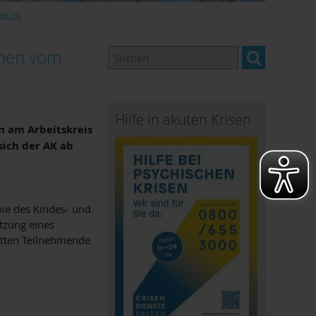
10.23
chen vom
Hilfe in akuten Krisen
n am Arbeitskreis
sich der AK ab
pie des Kindes- und
ätzung eines
atten Teilnehmende