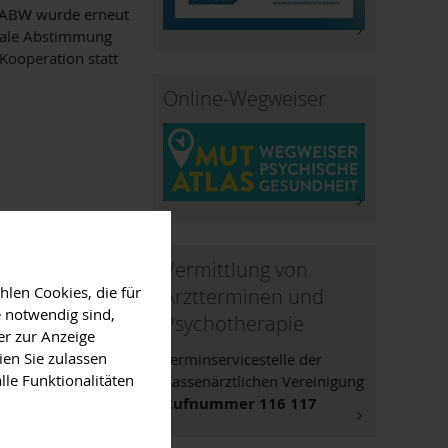
s ABW wurde erneut
onale Abstimmung
Kooperation statt
Online-Wegweiser
Vermittlung von
len Cookies, die für
Arztterminen und
 notwendig sind,
Psychotherapie
er zur Anzeige
ien Sie zulassen
Terminservicestelle der
lle Funktionalitäten
Kassenärztlichen Vereinigung
Rufnummer 116 117