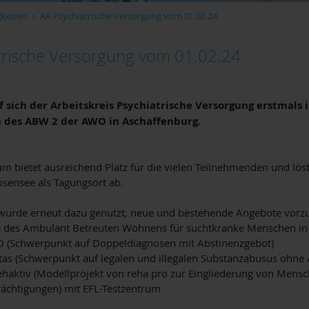
gkeiten
AK Psychiatrische Versorgung vom 01.02.24
trische Versorgung vom 01.02.24
f sich der Arbeitskreis Psychiatrische Versorgung erstmals
 des ABW 2 der AWO in Aschaffenburg.
m bietet ausreichend Platz für die vielen Teilnehmenden und löst
osensee als Tagungsort ab.
 wurde erneut dazu genutzt, neue und bestehende Angebote vorzu
e des Ambulant Betreuten Wohnens für suchtkranke Menschen in
Schwerpunkt auf Doppeldiagnosen mit Abstinenzgebot)
s (Schwerpunkt auf legalen und illegalen Substanzabusus ohne 
rehaktiv (Modellprojekt von reha pro zur Eingliederung von Mensc
rächtigungen) mit EFL-Testzentrum