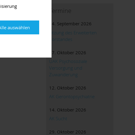
isierung
Termine
24. September 2026
Alle auswählen
Sitzung des Erweiterten
Vorstandes
07. Oktober 2026
UAK Psychosoziale
Versorgung und
Zuwanderung
12. Oktober 2026
AK Gerontopsychiatrie
14. Oktober 2026
AK Sucht
29. Oktober 2026