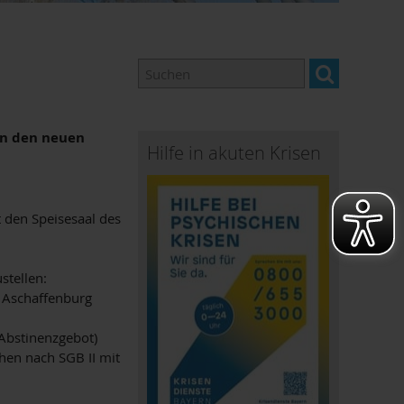
 in den neuen
Hilfe in akuten Krisen
 den Speisesaal des
stellen:
 Aschaffenburg
Abstinenzgebot)
hen nach SGB II mit