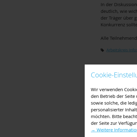
In der Diskussio
deutlich, wie wi
der Träger über g
Konkurrenz sollte
Alle Teilnehmend
Arbeitskreis Info
Cookie-Einstel
Wir verwenden Cookies
den Betrieb der Seit
sowie solche, die led
personalisierter Inha
möchten. Bitte beacht
der Seite zur Verfügu
→ Weitere Informatio