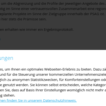
n um die Abgrenzung und die Profile der jeweiligen Angebote de
chtig im Sinne einer vertrauensvollen Zusammenarbeit eine regi
eplante Projekte im Sinne der Zielgruppe innerhalb der PSAG ist. 
 hier stets die Prämisse sein.
en erhalten wie immer ein Ergebnisprotokoll.
s
lungen
, um Ihnen ein optimales Webseiten-Erlebnis zu bieten. Dazu zäh
e und für die Steuerung unserer kommerziellen Unternehmensziele
iglich zu anonymen Statistikzwecken, für Komforteinstellungen od
lte genutzt werden. Sie können selbst entscheiden, welche Kategor
en Sie, dass auf Basis Ihrer Einstellungen womöglich nicht mehr a
ng stehen.
nen finden Sie in unserem Datenschutzhinweis.