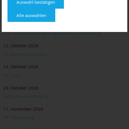
Auswahl bestätigen
24. September 2026
Sitzung des Erweiterten Vorstandes
Alle auswählen
07. Oktober 2026
UAK Psychosoziale Versorgung und Zuwanderung
12. Oktober 2026
AK Gerontopsychiatrie
14. Oktober 2026
AK Sucht
29. Oktober 2026
Mitgliederversammlung
11. November 2026
AK Fallberatung