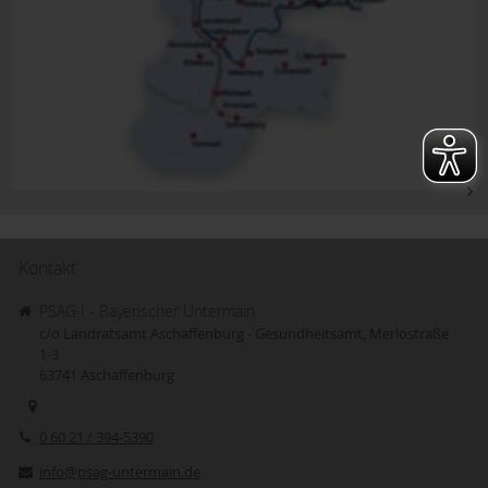
Kontakt
PSAG I - Bayerischer Untermain
c/o Landratsamt Aschaffenburg - Gesundheitsamt, Merlostraße
1-3
63741
Aschaffenburg
0 60 21 / 394-5390
info@psag-untermain.de