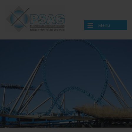
Menü
Wir über uns
Aktuelle Neuigkeiten
Aufgaben
Mitgliederversammlung
Mitglieder
Veranstaltungen
Organisation
Mitglieder